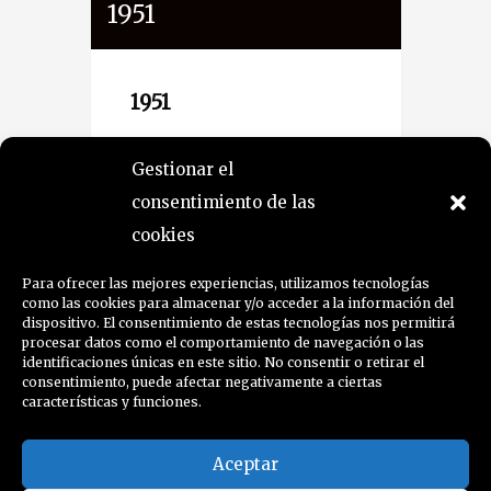
1951
195
1951
19
Exposición Regional de
XL
Gestionar el
la Universidad de La
Ti
consentimiento de las
Laguna
(Tenerife).
Be
cookies
Te
XLIII Salón de Artistas
Para ofrecer las mejores experiencias, utilizamos tecnologías
Tinerfeños
, Círculo de
como las cookies para almacenar y/o acceder a la información del
dispositivo. El consentimiento de estas tecnologías nos permitirá
Bellas Artes de
procesar datos como el comportamiento de navegación o las
Tenerife.
identificaciones únicas en este sitio. No consentir o retirar el
consentimiento, puede afectar negativamente a ciertas
características y funciones.
Aceptar