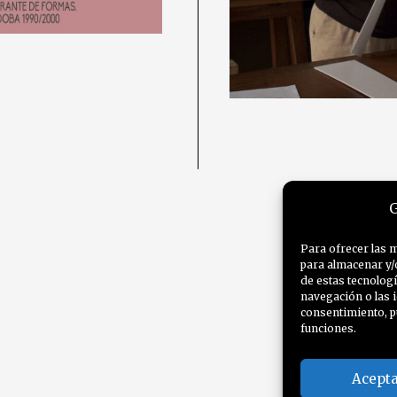
G
Para ofrecer las 
para almacenar y/
de estas tecnolog
navegación o las i
consentimiento, p
funciones.
Acept