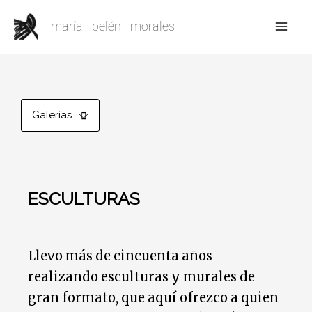
Ir
Mai
maría belén morales
al
Me
contenido
Galerías
ESCULTURAS
Llevo más de cincuenta años
realizando esculturas y murales de
gran formato, que aquí ofrezco a quien