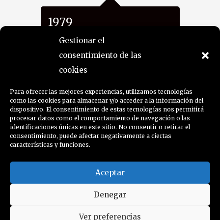
1979
198
Gestionar el
consentimiento de las
1979
19
cookies
Co
Ay
Presidenta de la
Para ofrecer las mejores experiencias, utilizamos tecnologías
Sa
Sección de Escultura
como las cookies para almacenar y/o acceder a la información del
dispositivo. El consentimiento de estas tecnologías nos permitirá
del Círculo de Bellas
procesar datos como el comportamiento de navegación o las
Artes de Tenerife.
19
identificaciones únicas en este sitio. No consentir o retirar el
In
consentimiento, puede afectar negativamente a ciertas
características y funciones.
Pa
Aceptar
19
Vi
Denegar
Cí
de
política de cookies
Ver preferencias