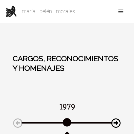
Ir
Mai
maría belén morales
al
Me
contenido
CARGOS, RECONOCIMIENTOS
Y HOMENAJES
1979