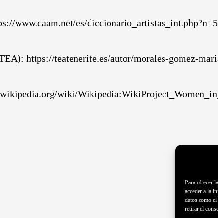
ps://www.caam.net/es/diccionario_artistas_int.php?n=
 (TEA):
https://teatenerife.es/autor/morales-gomez-mar
n.wikipedia.org/wiki/Wikipedia:WikiProject_Women_i
Para ofrecer l
acceder a la i
datos como el 
retirar el cons