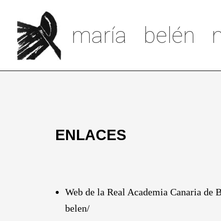
Ir
al
maría belén m
contenido
ENLACES
Web de la Real Academia Canaria de 
belen/