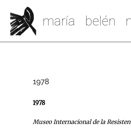
Ir
al
maría belén m
contenido
1978
1978
Museo Internacional de la Resisten