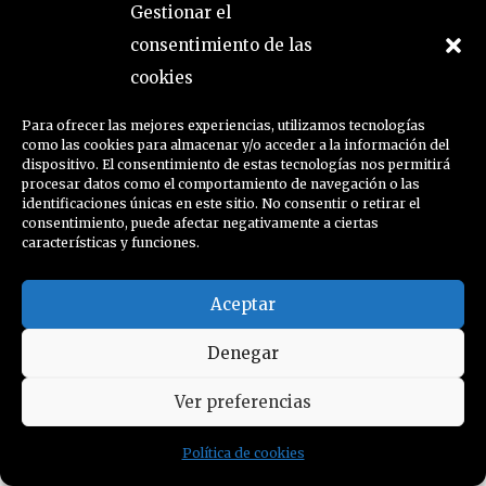
Gestionar el
←
Timeline Stories
Timeline Stories
consentimiento de las
cookies
anterior
siguiente
→
Para ofrecer las mejores experiencias, utilizamos tecnologías
como las cookies para almacenar y/o acceder a la información del
dispositivo. El consentimiento de estas tecnologías nos permitirá
procesar datos como el comportamiento de navegación o las
identificaciones únicas en este sitio. No consentir o retirar el
consentimiento, puede afectar negativamente a ciertas
características y funciones.
Aceptar
Denegar
política de cookies
Ver preferencias
© maría belén morales, 2026
Política de cookies