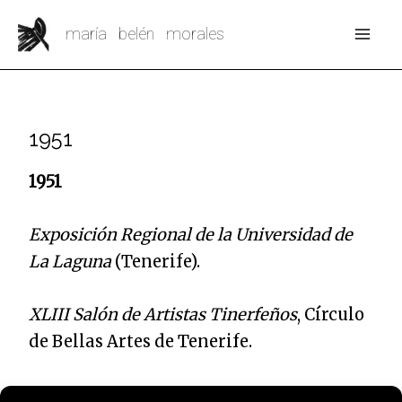
Ir
Mai
maría belén morales
al
Me
contenido
1951
1951
Exposición Regional de la Universidad de
La Laguna
(Tenerife).
XLIII Salón de Artistas Tinerfeños
, Círculo
de Bellas Artes de Tenerife.