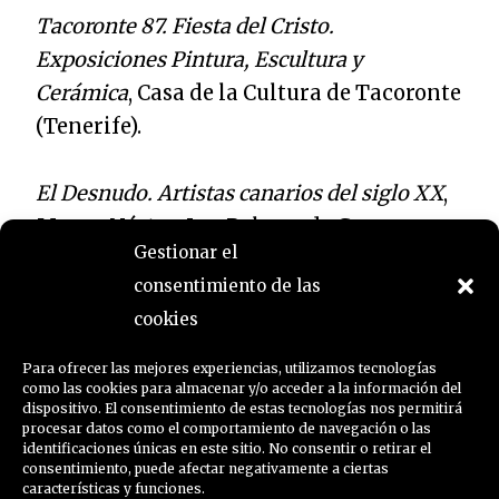
Tacoronte 87. Fiesta del Cristo.
Exposiciones Pintura, Escultura y
Cerámica
, Casa de la Cultura de Tacoronte
(Tenerife).
El Desnudo. Artistas canarios del siglo XX
,
Museo Néstor, Las Palmas de Gran
Gestionar el
Canaria.
consentimiento de las
cookies
Teteras
, Círculo de Bellas Artes de
Tenerife.
Para ofrecer las mejores experiencias, utilizamos tecnologías
como las cookies para almacenar y/o acceder a la información del
dispositivo. El consentimiento de estas tecnologías nos permitirá
procesar datos como el comportamiento de navegación o las
identificaciones únicas en este sitio. No consentir o retirar el
consentimiento, puede afectar negativamente a ciertas
←
Timeline Stories
Timeline Stories
características y funciones.