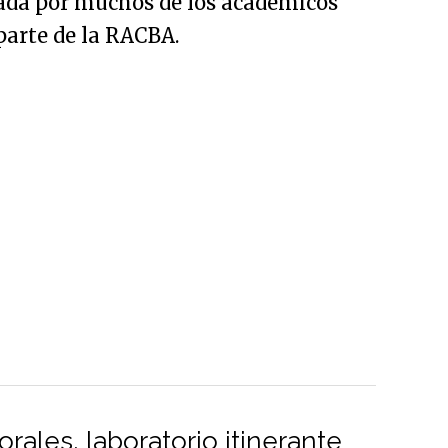
llada por muchos de los académicos
arte de la RACBA.
rales, laboratorio itinerante