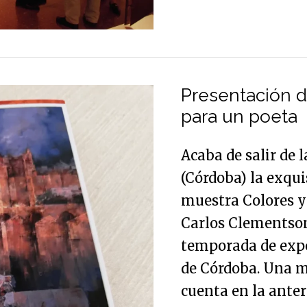
Presentación
del
Presentación d
catálogo
para un poeta
Colores
Acaba de salir de 
y
(Córdoba) la exqui
formas
muestra Colores y
para
Carlos Clementson
un
temporada de expo
poeta
de Córdoba. Una m
cuenta en la anter