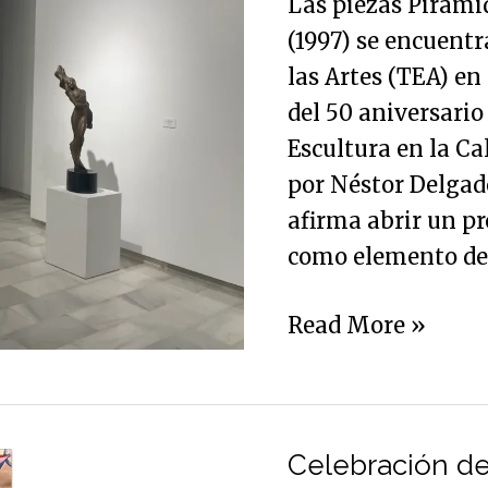
Las piezas Pirámid
Morales
(1997) se encuentr
presente
las Artes (TEA) en
en
del 50 aniversario
una
Escultura en la Ca
muestra
por Néstor Delgado
que
afirma abrir un pr
homenajea
como elemento de
en
Córdoba
Read More »
al
poeta
Carlos
Celebración
Clementson
de
Celebración de