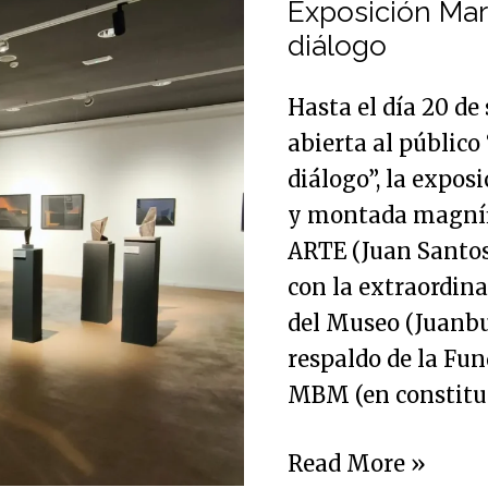
María
Exposición Mar
Belén
diálogo
Morales:
Hasta el día 20 d
formas
abierta al públic
en
diálogo”, la expos
diálogo
y montada magníf
ARTE (Juan Santos
con la extraordina
del Museo (Juanbu
respaldo de la Fu
MBM (en constituc
Read More »