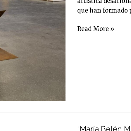
artística desarro
(1900-
que han formado p
2024)
Read More »
“María
Belén
“María Belén Mo