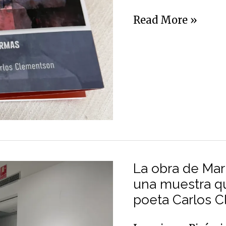
Read More »
La
obra
La obra de Mar
de
una muestra q
María
poeta Carlos 
Belén