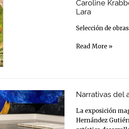
la
Caroline Krabb
amistad:
Lara
muestras
Selección de obra
de
Caroline
Read More »
Krabbe,
Pepa
Izquierdo
y
Narrativas
Jacinto
del
Narrativas del a
Lara
arte:
La exposición mag
acto
Hernández Gutiérr
II