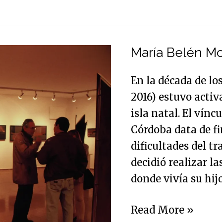
María
Belén
María Belén Mo
Morales:
En la década de l
formas
2016) estuvo acti
en
isla natal. El vínc
diálogo
Córdoba data de fi
dificultades del t
decidió realizar l
donde vivía su hijo
Read More »