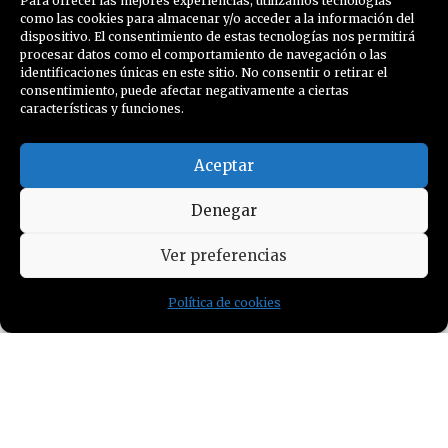
Para ofrecer las mejores experiencias, utilizamos tecnologías
como las cookies para almacenar y/o acceder a la información del
dispositivo. El consentimiento de estas tecnologías nos permitirá
SUSCRÍBETE AL BLOG
procesar datos como el comportamiento de navegación o las
identificaciones únicas en este sitio. No consentir o retirar el
consentimiento, puede afectar negativamente a ciertas
Nombre
características y funciones.
Aceptar
Denegar
Email
Ver preferencias
Política de cookies
política de cookies