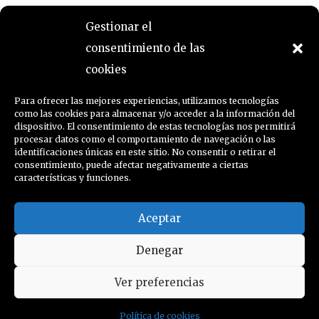
María Belén Morales: formas en diálogo
Gestionar el
consentimiento de las
Presentación del catálogo Colores y formas para un poeta
cookies
La obra de María Belén Morales presente en una muestra que homenajea en Córdoba al poeta Carlos Clementson
Para ofrecer las mejores experiencias, utilizamos tecnologías
como las cookies para almacenar y/o acceder a la información del
dispositivo. El consentimiento de estas tecnologías nos permitirá
Celebración de la amistad: muestras de Caroline Krabbe, Pepa Izquierdo y Jacinto Lara
procesar datos como el comportamiento de navegación o las
identificaciones únicas en este sitio. No consentir o retirar el
consentimiento, puede afectar negativamente a ciertas
características y funciones.
SUSCRÍBETE AL BLOG
Aceptar
Denegar
Nombre
Ver preferencias
Política de cookies