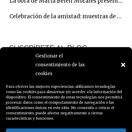
La obra de María Belén Morales presente en una muestra que homenajea en Córdoba al poeta Carlos Clementson
Celebración de la amistad: muestras de Caroline Krabbe, Pepa Izquierdo y Jacinto Lara
SUSCRÍBETE AL BLOG
Gestionar el
consentimiento de las
Nombre
cookies
Para ofrecer las mejores experiencias, utilizamos tecnologías
como las cookies para almacenar y/o acceder a la información del
Email
dispositivo. El consentimiento de estas tecnologías nos permitirá
procesar datos como el comportamiento de navegación o las
identificaciones únicas en este sitio. No consentir o retirar el
consentimiento, puede afectar negativamente a ciertas
características y funciones.