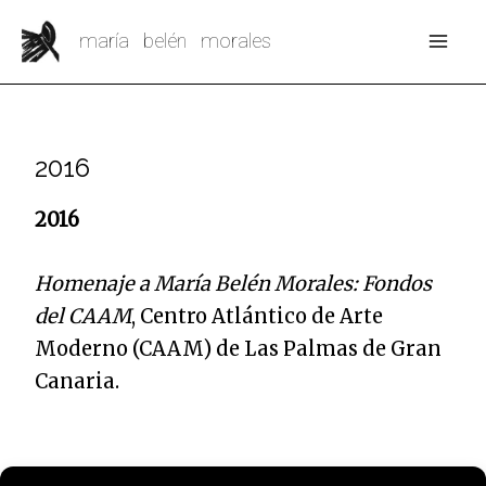
Ir
Mai
maría belén morales
al
Me
contenido
2016
2016
Homenaje a María Belén Morales: Fondos
del CAAM
, Centro Atlántico de Arte
Moderno (CAAM) de Las Palmas de Gran
Canaria.