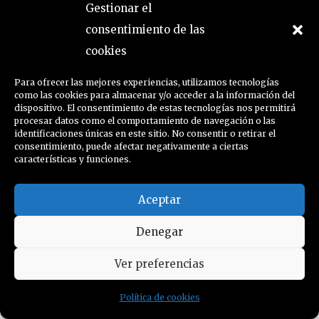
←
Timeline Stories
Timeline Stories
Gestionar el
consentimiento de las
anterior
siguiente
→
cookies
Para ofrecer las mejores experiencias, utilizamos tecnologías
como las cookies para almacenar y/o acceder a la información del
dispositivo. El consentimiento de estas tecnologías nos permitirá
procesar datos como el comportamiento de navegación o las
identificaciones únicas en este sitio. No consentir o retirar el
consentimiento, puede afectar negativamente a ciertas
características y funciones.
Aceptar
Denegar
política de cookies
Ver preferencias
© maría belén morales, 2026
Política de cookies