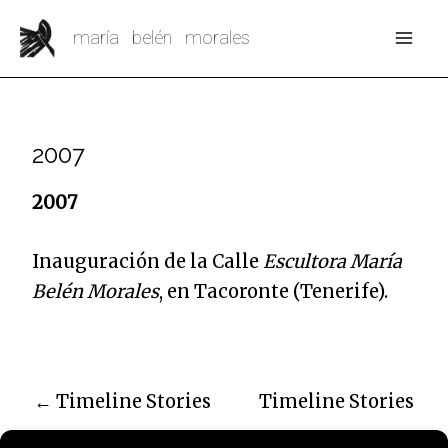
Ir
Mai
maría belén morales
al
Me
contenido
2007
2007
Inauguración de la Calle
Escultora María
Belén Morales
, en Tacoronte (Tenerife).
←
Timeline Stories
Timeline Stories
anterior
siguiente
→