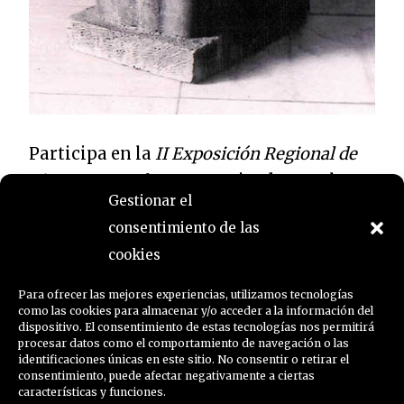
Participa en la
II Exposición Regional de
Pintura y Escultura
, organizada por el
Gestionar el
Ayuntamiento de Santa Cruz de Tenerife.
consentimiento de las
Obtiene el Premio de Honor por
cookies
Maternidad
.
Para ofrecer las mejores experiencias, utilizamos tecnologías
como las cookies para almacenar y/o acceder a la información del
dispositivo. El consentimiento de estas tecnologías nos permitirá
procesar datos como el comportamiento de navegación o las
identificaciones únicas en este sitio. No consentir o retirar el
consentimiento, puede afectar negativamente a ciertas
←
Timeline Stories
Timeline Stories
características y funciones.